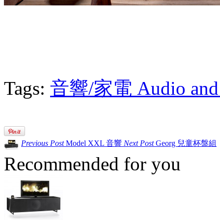
Tags:
音響/家電 Audio and E
Previous Post
Model XXL 音響
Next Post
Georg 兒童杯盤組
Recommended for you