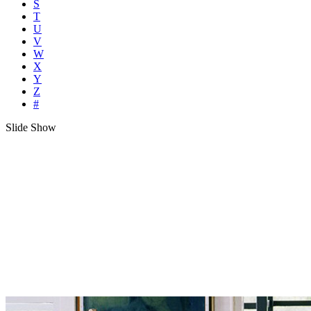
S
T
U
V
W
X
Y
Z
#
Slide Show