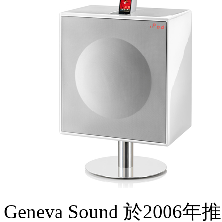
G
H
I
J
K
L
M
N
O
P
Q
R
S
T
U
V
W
X
Y
Z
#
Seating 座椅
Geneva Sound 於20
單椅 Side Chairs
扶手椅 Armchairs