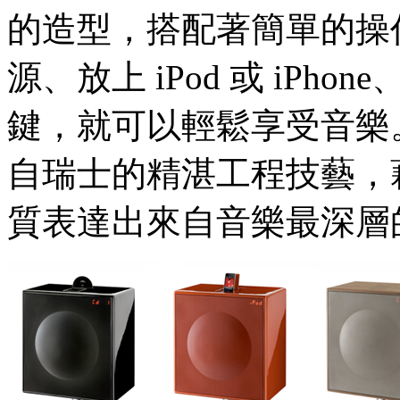
Accessory 配件
的造型，搭配著簡單的操
居家用品 Homeware
廚房餐具 Kitchenware
家飾 Decoration
源、放上 iPod 或 iPh
文具 Stationery
風尚 Stylish
鍵，就可以輕鬆享受音樂
家電 Electronics
兒童用品 For Kids
寵物用品 For Pets
自瑞士的精湛工程技藝，
Design Talk
Design + Art
Food + Drink
質表達出來自音樂最深層
Style + Fashion
News + Events
Salone del Mobile 2013 米蘭家具展