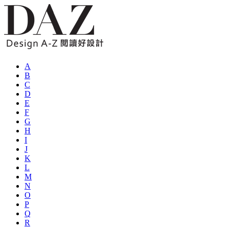
A
B
C
D
E
F
G
H
I
J
K
L
M
N
O
P
Q
R