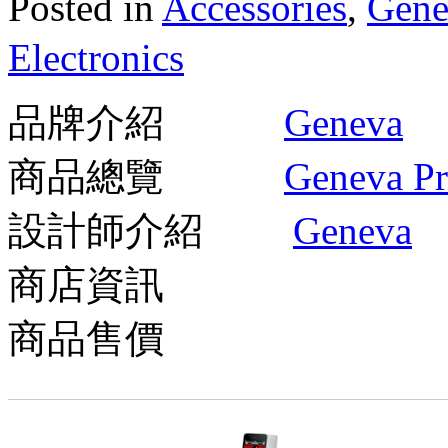
Posted in
Accessories
,
Gene
J
K
Electronics
L
M
N
O
品牌介紹
Geneva
P
Q
R
商品總覽
Geneva Pr
S
T
U
設計師介紹
Geneva
V
W
X
商店資訊
Y
Z
#
商品售價
Designer A-Z 設計師
A
B
C
D
E
F