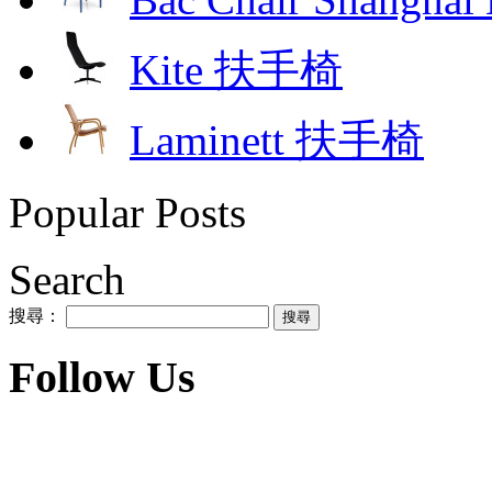
Kite 扶手椅
Laminett 扶手椅
Popular Posts
Search
搜尋：
Follow Us