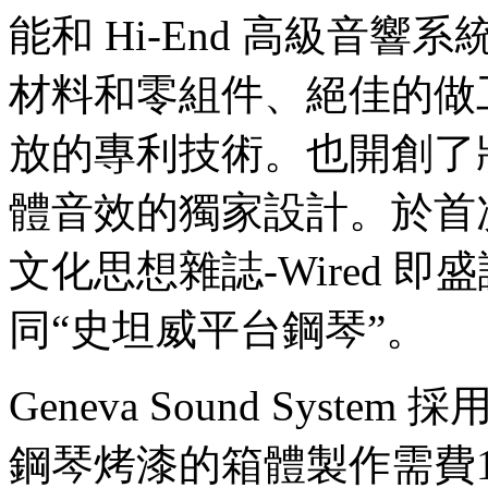
休閒造型椅 Lounge Chairs
能和 Hi-End 高級音
辦公椅 Office Chairs
吧台椅 Bar Stools
材料和零組件、絕佳的做
椅凳 Stools & Benches
沙發 Sofa
Lighting 燈具
放的專利技術。也開創了
吊燈 Pendant Lamps
桌燈 Table Lamps
立燈 / 地燈 Floor Lamps
體音效的獨家設計。於首
壁燈 Wall Lamps
Table 桌子
文化思想雜誌-Wired 即盛讚
餐桌 Dining Tables
咖啡桌 Coffee Tables
邊几 Side Tables
同“史坦威平台鋼琴”。
工作桌 Work & Office Tables
Storage 儲物
收納櫃 Shelves
Geneva Sound Sys
書櫃 Book Shelves
邊櫃 Cabinets
收納箱 Storage Boxes
鋼琴烤漆的箱體製作需費
衣架 Coat Racks