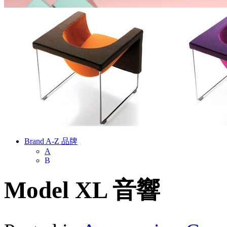
Brand A-Z 品牌
A
B
C
D
Model XL 音響
E
F
G
H
I