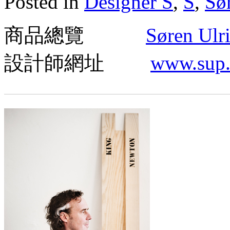
Posted in
Designer S
,
S
,
Sø
J
K
L
商品總覽
Søren Ulri
M
N
O
設計師網址
www.sup
P
Q
R
S
T
U
V
W
X
Y
Z
#
Designer A-Z 設計師
A
B
C
D
E
F