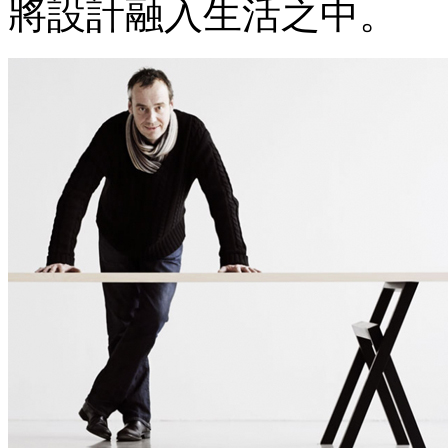
將設計融入生活之中。
休閒造型椅 Lounge Chairs
辦公椅 Office Chairs
吧台椅 Bar Stools
椅凳 Stools & Benches
沙發 Sofa
Lighting 燈具
吊燈 Pendant Lamps
桌燈 Table Lamps
立燈 / 地燈 Floor Lamps
壁燈 Wall Lamps
Table 桌子
餐桌 Dining Tables
咖啡桌 Coffee Tables
邊几 Side Tables
工作桌 Work & Office Tables
Storage 儲物
收納櫃 Shelves
書櫃 Book Shelves
邊櫃 Cabinets
收納箱 Storage Boxes
衣架 Coat Racks