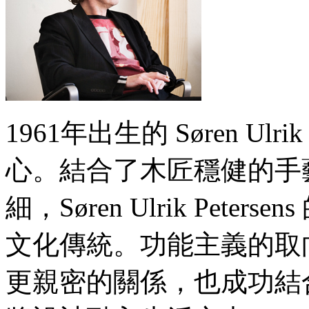
G
H
I
J
K
L
M
N
O
1961年出生的 Søren Ulr
P
Q
R
心。結合了木匠穩健的手
S
T
U
細，Søren Ulrik Pet
V
W
X
文化傳統。功能主義的取
Y
Z
#
更親密的關係，也成功結
Seating 座椅
單椅 Side Chairs
扶手椅 Armchairs