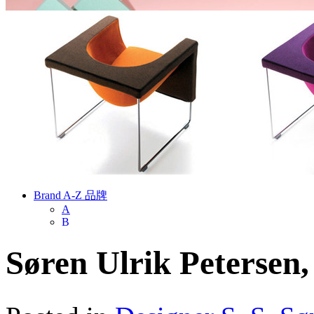
Brand A-Z 品牌
A
B
C
D
Søren Ulrik Petersen
E
F
G
H
I