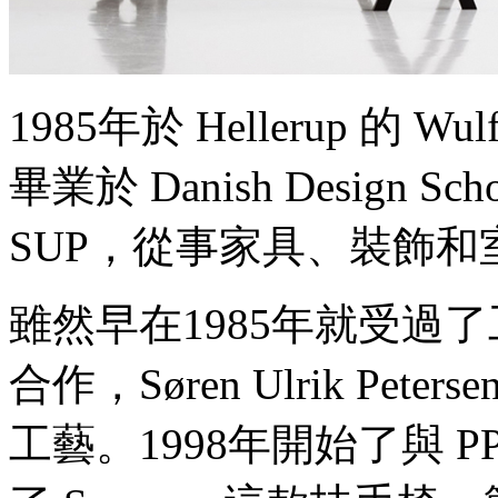
Accessory 配件
居家用品 Homeware
廚房餐具 Kitchenware
家飾 Decoration
文具 Stationery
1985年於 Hellerup 的
風尚 Stylish
家電 Electronics
兒童用品 For Kids
畢業於 Danish Design
寵物用品 For Pets
Design Talk
SUP，從事家具、裝飾
Design + Art
Food + Drink
Style + Fashion
News + Events
雖然早在1985年就受過了工
Salone del Mobile 2013 米蘭家具展
合作，Søren Ulrik Pe
工藝。1998年開始了與 PP