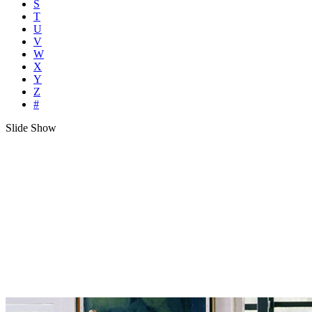
S
T
U
V
W
X
Y
Z
#
Slide Show