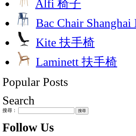
Alfi 椅子
Bac Chair Shangh
Kite 扶手椅
Laminett 扶手椅
Popular Posts
Search
搜尋：
Follow Us